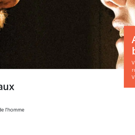
V
r
V
aux
 de l’homme