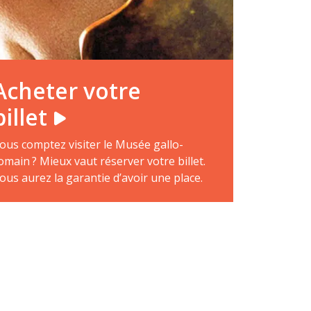
Acheter votre
billet
ous comptez visiter le Musée gallo-
omain ? Mieux vaut réserver votre billet.
ous aurez la garantie d’avoir une place.