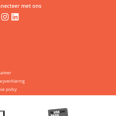
necteer met ons
laimer
acyverklaring
ie policy