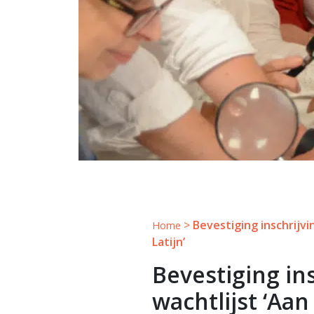
>
Bevestiging inschrijvi
Home
Latijn’
Bevestiging in
wachtlijst ‘Aan