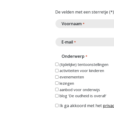
De velden met een sterretje (*) 
Voornaam
*
E-mail
*
Onderwerp
*
(tijdelijke) tentoonstellingen
activiteiten voor kinderen
evenementen
lezingen
aanbod voor onderwijs
blog ‘De oudheid is overal!’
Ik ga akkoord met het
privac
Instemming
*