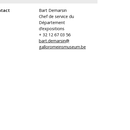
ntact
Bart Demarsin
Chef de service du
Département
d‘expositions
+ 32 12 67 03 56
bart.demarsin@
galloromeinsmuseum.be