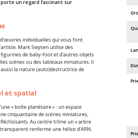
 porte un regard fascinant sur
Gro
ue
Qu
 d’œuvres individuelles qui vous font
’artiste. Mark Swysen utilise des
La
 figurines de baby-foot et d’autres objets
tes scènes ou des tableaux miniatures. Il
Dur
is aussi la nature (auto)destructrice de
Pri
 et spatial
’une « boîte planétaire » : un espace
une cinquantaine de scènes miniatures,
léchissants. Au centre trône un « arbre
c transparent renferme une hélice d’ARN.
Pri