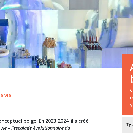
V
e vie
r
V
nceptuel belge. En 2023-2024, il a créé
Ty
vie – l’escalade évolutionnaire du