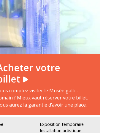
Acheter votre
billet
ous comptez visiter le Musée gallo-
omain ? Mieux vaut réserver votre billet.
ous aurez la garantie d’avoir une place.
pe
Exposition temporaire
Installation artistique