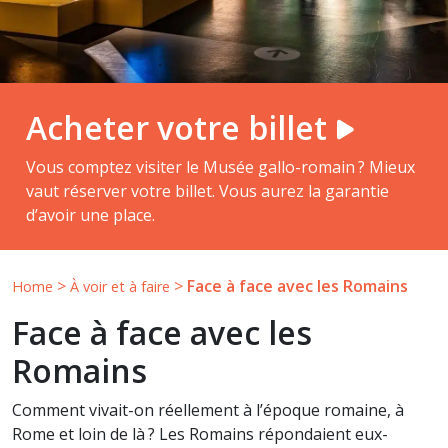
Acheter votre billet
Vous comptez visiter le Musée gallo-romain ? Mieux
vaut réserver votre billet. Vous aurez la garantie
d’avoir une place.
>
>
Face à face avec les Romains
Home
À voir et à faire
Face à face avec les
Romains
Comment vivait-on réellement à l’époque romaine, à
Rome et loin de là ? Les Romains répondaient eux-