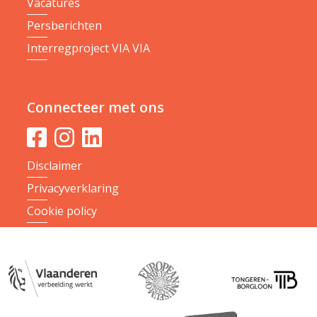
Vacatures
Persberichten
Interregproject VIA VIA
Connecteer met ons
Disclaimer
Privacyverklaring
Cookie policy