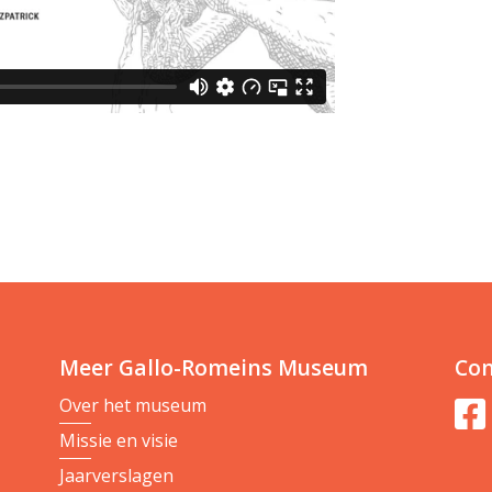
Meer Gallo-Romeins Museum
Con
Over het museum
Missie en visie
Jaarverslagen