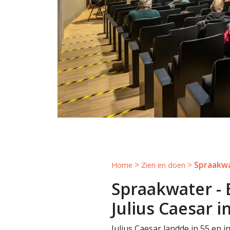
>
>
Spraakwat
Home
Zien en doen
Spraakwater - 
Julius Caesar i
Julius Caesar landde in 55 en in