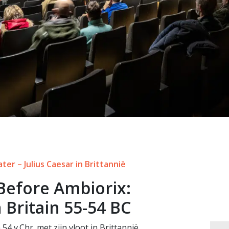
er – Julius Caesar in Brittannië
Before Ambiorix:
n Britain 55-54 BC
 54 v.Chr. met zijn vloot in Brittannië.