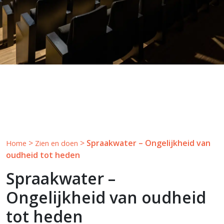
>
>
Spraakwater – Ongelijkheid van
Home
Zien en doen
oudheid tot heden
Spraakwater –
Ongelijkheid van oudheid
tot heden