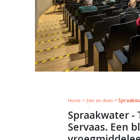
>
>
Spraakw
Home
Zien en doen
Spraakwater - 
Servaas. Een b
vroegmiddele