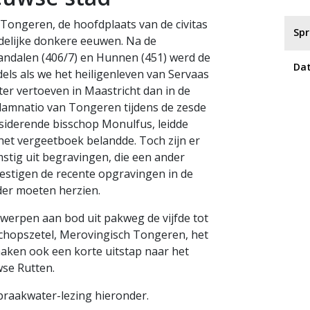
 Tongeren, de hoofdplaats van de civitas
Spr
elijke donkere eeuwen. Na de
ndalen (406/7) en Hunnen (451) werd de
Da
els als we het heiligenleven van Servaas
er vertoeven in Maastricht dan in de
 damnatio van Tongeren tijdens de zesde
esiderende bisschop Monulfus, leidde
het vergeetboek belandde. Toch zijn er
stig uit begravingen, die een ander
estigen de recente opgravingen in de
der moeten herzien.
werpen aan bod uit pakweg de vijfde tot
schopszetel, Merovingisch Tongeren, het
ken ook een korte uitstap naar het
se Rutten.
raakwater-lezing hieronder.