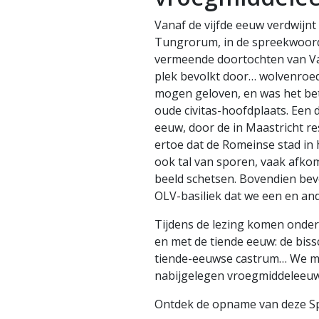
Vanaf de vijfde eeuw verdwijnt
Tungrorum, in de spreekwoord
vermeende doortochten van Va
plek bevolkt door… wolvenroed
mogen geloven, en was het bet
oude civitas-hoofdplaats. Een
eeuw, door de in Maastricht r
ertoe dat de Romeinse stad in 
ook tal van sporen, vaak afkom
beeld schetsen. Bovendien bev
OLV-basiliek dat we een en an
Tijdens de lezing komen onder
en met de tiende eeuw: de bis
tiende-eeuwse castrum… We ma
nabijgelegen vroegmiddeleeuw
Ontdek de opname van deze Sp