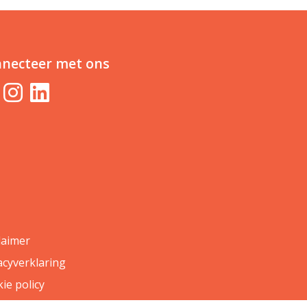
necteer met ons
laimer
acyverklaring
ie policy