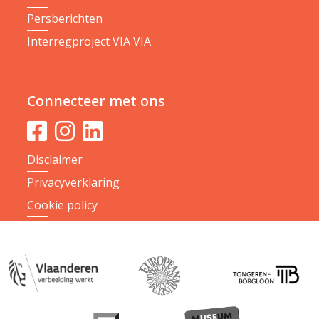
Persberichten
Interregproject VIA VIA
Connecteer met ons
Disclaimer
Privacyverklaring
Cookie policy