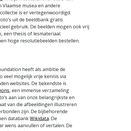
van Vlaamse musea en andere
collectie is er vertegenwoordigd.
oto’s uit de beeldbank gratis
ieel gebruik. De beelden mogen ook vrij
 een thesis of lesmateriaal.
en hoge resolutiebeelden bestellen.
oundation heeft als ambitie de
 veel mogelijk vrije kennis via
nden websites. De bekendste is
mons
, een immense verzameling
o’s aan van onze belangrijkste en
at van die afbeeldingen illustreren
verbonden zijn. De bijbehorende
open databank
Wikidata
. De
r wens aanvullen of vertalen. De