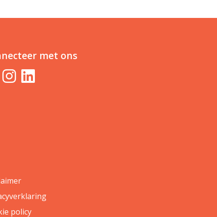
necteer met ons
laimer
acyverklaring
ie policy