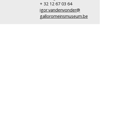
+ 32 12 67 03 64
igor.vandenvonder@
galloromeinsmuseum.be