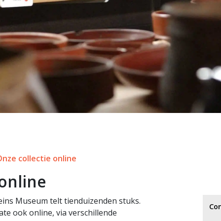
Onze collectie online
 online
meins Museum telt tienduizenden stuks.
Co
e ook online, via verschillende