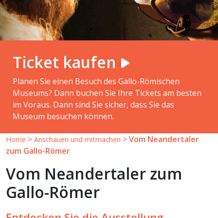
Ticket kaufen
Planen Sie einen Besuch des Gallo-Römischen
Museums? Dann buchen Sie Ihre Tickets am besten
im Voraus. Dann sind Sie sicher, dass Sie das
Museum besuchen können.
>
>
Vom Neandertaler
Home
Anschauen und mitmachen
zum Gallo-Römer
Vom Neandertaler zum
Gallo-Römer
Entdecken Sie die Ausstellung