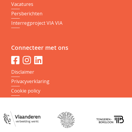
Vacatures
Persberichten
Interregproject VIA VIA
Connecteer met ons
Disclaimer
Privacyverklaring
Cookie policy