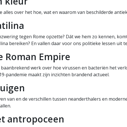
n kleur
je alles over het hoe, wat en waarom van beschilderde antie
tilina
menzwering tegen Rome opzette? Dát we hem zo kennen, komt
lina bereiken? En vallen daar voor ons politieke lessen uit t
he Roman Empire
de baanbrekend werk over hoe virussen en bacteriën het ver
D-19-pandemie maakt zijn inzichten brandend actueel.
tuigen
ven van en de verschillen tussen neanderthalers en modern
allen.
et antropoceen