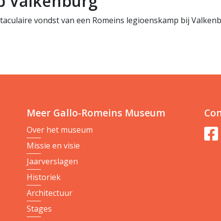
p Valkenburg
ctaculaire vondst van een Romeins legioenskamp bij Valkenb
Meer Gallo-Romeins Museum
Con
Over het museum
Missie en visie
Jaarverslagen
Historiek
Architectuur
Stages