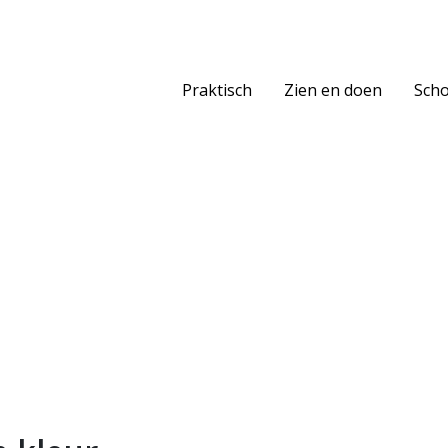
Praktisch
Zien en doen
Scho
raakwater – De oudheid in kl