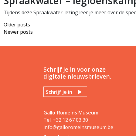
Spraakwater – legioenskam
Tijdens deze Spraakwater-lezing leer je meer over de spe
Older posts
Newer posts
Schrijf je in voor onze
digitale nieuwsbrieven.
Schrijf je in
Gallo-Romeins Museum
Tel.
+32 12 67 03 30
info@galloromeinsmuseum.be