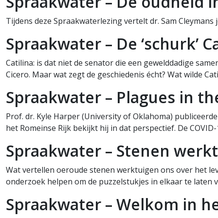
Spraakwater – De oudheid i
Tijdens deze Spraakwaterlezing vertelt dr. Sam Cleymans 
Spraakwater – De ‘schurk’ Ca
Catilina: is dat niet de senator die een gewelddadige sa
Cicero. Maar wat zegt de geschiedenis écht? Wat wilde Cati
Spraakwater – Plagues in t
Prof. dr. Kyle Harper (University of Oklahoma) publiceer
het Romeinse Rijk bekijkt hij in dat perspectief. De COVI
Spraakwater – Stenen werk
Wat vertellen oeroude stenen werktuigen ons over het le
onderzoek helpen om de puzzelstukjes in elkaar te laten v
Spraakwater – Welkom in h