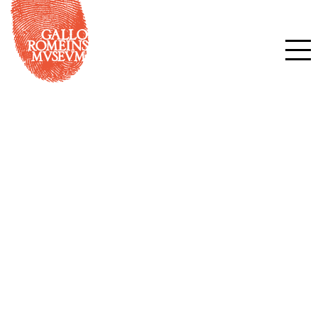
Spraakwater – De Kleine
Netevallei in het verre
verleden