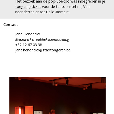
Het bezoek aan de pop-upexpo was inbegrepen in je
toegangsticket
voor de tentoonstelling ‘Van
neanderthaler tot Gallo-Romein’.
Contact
Jana Hendrickx
Medewerker publieksbemiddeling
+32 12 67 03 38
jana.hendrickx@stadtongeren.be