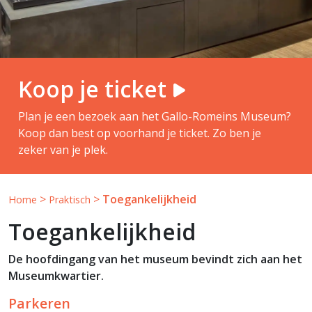
Koop je ticket
Plan je een bezoek aan het Gallo-Romeins Museum?
Koop dan best op voorhand je ticket. Zo ben je
zeker van je plek.
>
>
Toegankelijkheid
Home
Praktisch
Toegankelijkheid
De hoofdingang van het museum bevindt zich aan het
Museumkwartier.
Parkeren