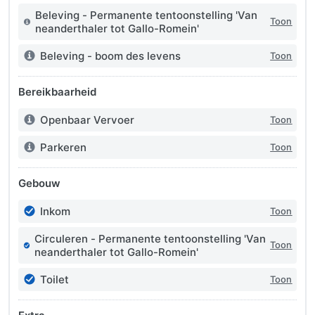
Beleving - Permanente tentoonstelling 'Van
Toon
Info:
neanderthaler tot Gallo-Romein'
Beleving - boom des levens
Toon
Info:
Bereikbaarheid
Openbaar Vervoer
Toon
Info:
Parkeren
Toon
Info:
Gebouw
Inkom
Toon
In orde:
Circuleren - Permanente tentoonstelling 'Van
Toon
In orde:
neanderthaler tot Gallo-Romein'
Toilet
Toon
In orde: