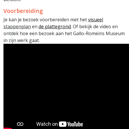
Voorbereiding
Je kan je bezoek voorbereiden met het
visueel
stappenplan
en
de
plattegrond
. Of bekijk de video en
ontdek hoe een bezoek aan het Gallo-Romeins Museum
in zijn werk gaat.