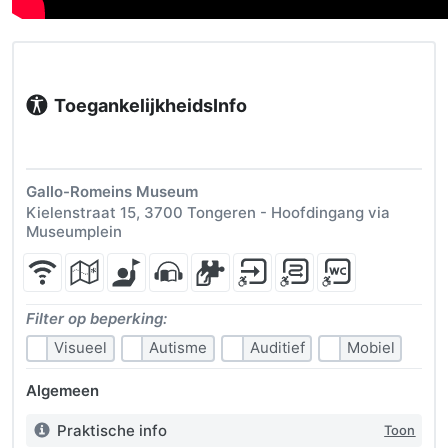
ToegankelijkheidsInfo
Gallo-Romeins Museum
Kielenstraat 15, 3700 Tongeren - Hoofdingang via
Museumplein
Belangrijkste voorzieningen
Wifi beschikbaar
Visueel stappenplan beschikbaar om bezoek voor te 
Rondleidingen voor verschillende doelgroepen 
Beluisteren van tekstmateriaal is mogelijk
Zintuiglijke beleving - er zijn elem
Rolstoelvriendelijke inkom - 
Rolstoelvriendelijke cir
Rolstoelvriendelijk
Filter op beperking:
Visueel
Autisme
Auditief
Mobiel
Algemeen
Praktische info
Toon
Info: