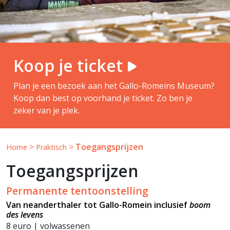
Koop je ticket
Plan je een bezoek aan het Gallo-Romeins Museum?
Koop dan best op voorhand je ticket. Zo ben je
zeker van je plek.
>
>
Toegangsprijzen
Home
Praktisch
Toegangsprijzen
Permanente tentoonstelling
Van neanderthaler tot Gallo-Romein inclusief
boom
des levens
8 euro | volwassenen